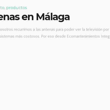
to
,
productos
tenas en Málaga
osotros recurrimos a las antenas para poder ver la televisión po
sistemas más costosos. Por eso desde Ecomantenimientos Integra