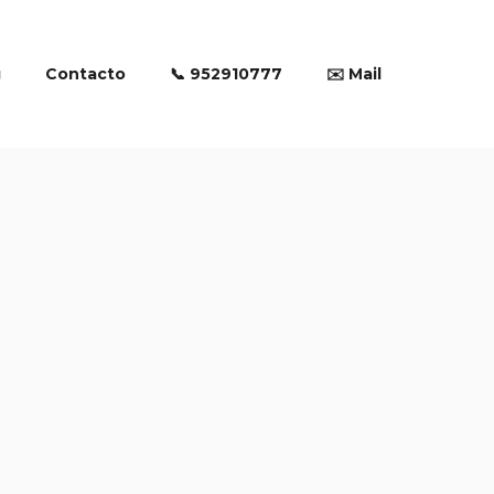
g
Contacto
📞 952910777
✉️ Mail