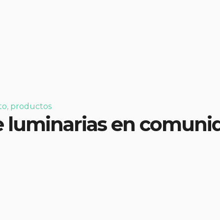
to
,
productos
 luminarias en comuni